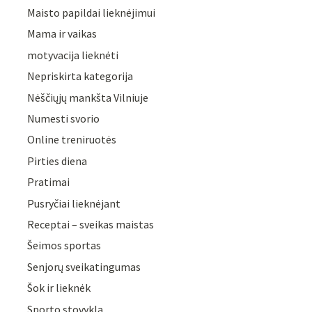
Maisto papildai lieknėjimui
Mama ir vaikas
motyvacija lieknėti
Nepriskirta kategorija
Nėščiųjų mankšta Vilniuje
Numesti svorio
Online treniruotės
Pirties diena
Pratimai
Pusryčiai lieknėjant
Receptai – sveikas maistas
Šeimos sportas
Senjorų sveikatingumas
Šok ir lieknėk
Sporto stovykla