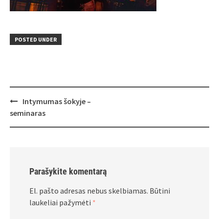
POSTED UNDER
Post
Intymumas šokyje –
navigation
seminaras
Parašykite komentarą
El. pašto adresas nebus skelbiamas.
Būtini
laukeliai pažymėti
*