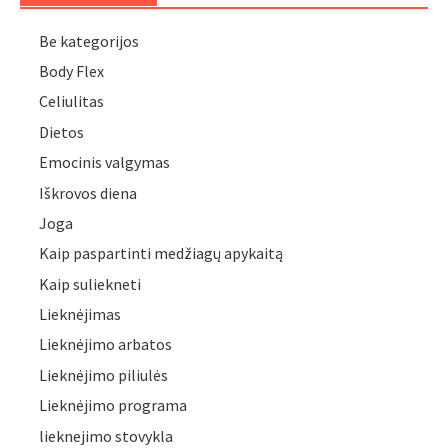
Be kategorijos
Body Flex
Celiulitas
Dietos
Emocinis valgymas
Iškrovos diena
Joga
Kaip paspartinti medžiagų apykaitą
Kaip suliekneti
Lieknėjimas
Lieknėjimo arbatos
Lieknėjimo piliulės
Lieknėjimo programa
lieknejimo stovykla