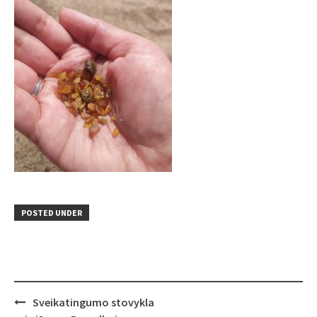
POSTED UNDER
Post
Sveikatingumo stovykla
navigation