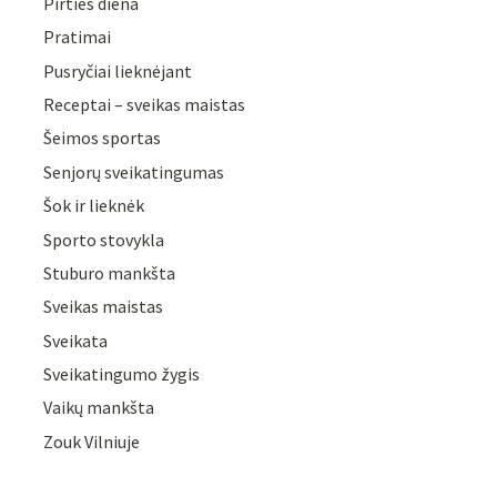
Pirties diena
Pratimai
Pusryčiai lieknėjant
Receptai – sveikas maistas
Šeimos sportas
Senjorų sveikatingumas
Šok ir lieknėk
Sporto stovykla
Stuburo mankšta
Sveikas maistas
Sveikata
Sveikatingumo žygis
Vaikų mankšta
Zouk Vilniuje