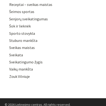
Receptai – sveikas maistas
Šeimos sportas
Senjorų sveikatingumas
Šok ir lieknėk
Sporto stovykla
Stuburo mankšta
Sveikas maistas
Sveikata
Sveikatingumo žygis
Vaikų mankšta
Zouk Vilniuje
© 2026 Lieknejimo centras. All rights reserved.