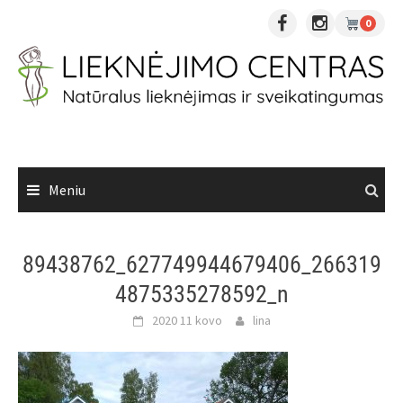
Skip
0
to
content
Meniu
89438762_627749944679406_266319
4875335278592_n
2020 11 kovo
lina