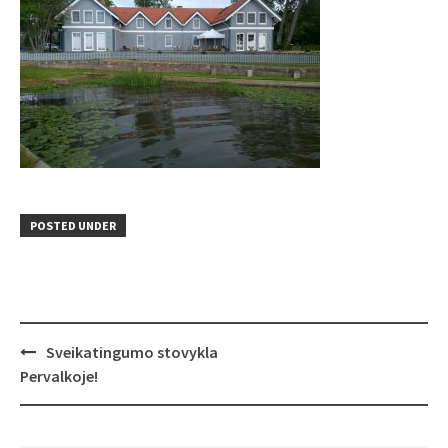
POSTED UNDER
Post
Sveikatingumo stovykla
navigation
Pervalkoje!