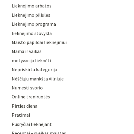
Lieknėjimo arbatos
Lieknėjimo piliulės
Lieknėjimo programa
lieknejimo stovykla
Maisto papildai lieknėjimui
Mama ir vaikas
motyvacija lieknėti
Nepriskirta kategorija
Nėščiųjų mankšta Vilniuje
Numesti svorio
Online treniruotės
Pirties diena
Pratimai
Pusryčiai lieknėjant
Receptai – sveikas maistas