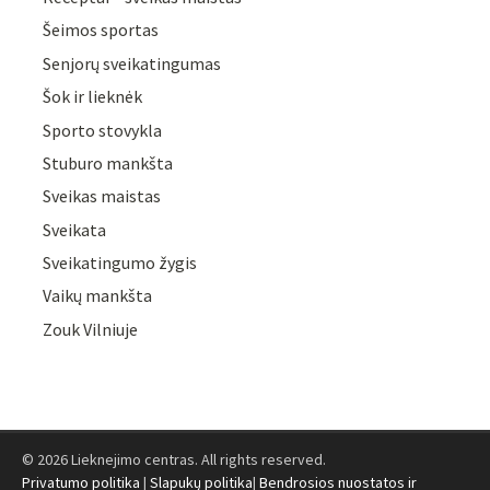
Šeimos sportas
Senjorų sveikatingumas
Šok ir lieknėk
Sporto stovykla
Stuburo mankšta
Sveikas maistas
Sveikata
Sveikatingumo žygis
Vaikų mankšta
Zouk Vilniuje
© 2026 Lieknejimo centras. All rights reserved.
Privatumo politika
|
Slapukų politika
|
Bendrosios nuostatos ir