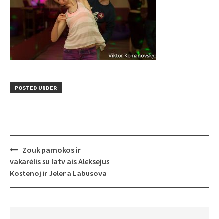
POSTED UNDER
Post
Zouk pamokos ir
navigation
vakarėlis su latviais Aleksejus
Kostenoj ir Jelena Labusova