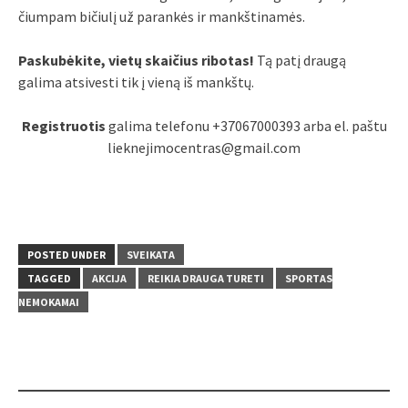
čiumpam bičiulį už parankės ir mankštinamės.
Paskubėkite, vietų skaičius ribotas!
Tą patį draugą
galima atsivesti tik į vieną iš mankštų.
Registruotis
galima telefonu +37067000393 arba el. paštu
lieknejimocentras@gmail.com
POSTED UNDER
SVEIKATA
TAGGED
AKCIJA
REIKIA DRAUGA TURETI
SPORTAS
NEMOKAMAI