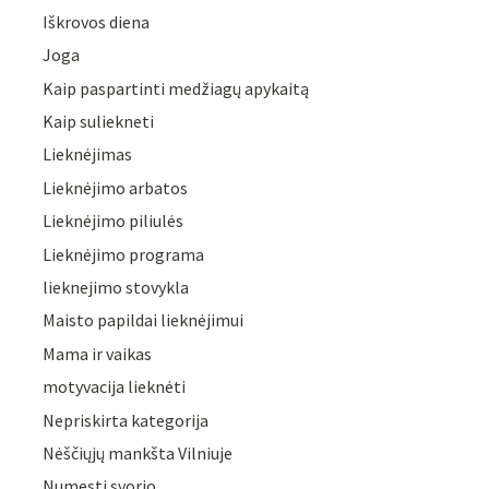
Iškrovos diena
Joga
Kaip paspartinti medžiagų apykaitą
Kaip suliekneti
Lieknėjimas
Lieknėjimo arbatos
Lieknėjimo piliulės
Lieknėjimo programa
lieknejimo stovykla
Maisto papildai lieknėjimui
Mama ir vaikas
motyvacija lieknėti
Nepriskirta kategorija
Nėščiųjų mankšta Vilniuje
Numesti svorio