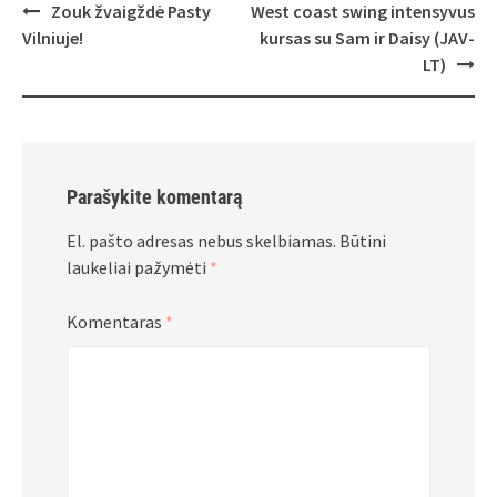
Post
Zouk žvaigždė Pasty
West coast swing intensyvus
navigation
Vilniuje!
kursas su Sam ir Daisy (JAV-
LT)
Parašykite komentarą
El. pašto adresas nebus skelbiamas.
Būtini
laukeliai pažymėti
*
Komentaras
*