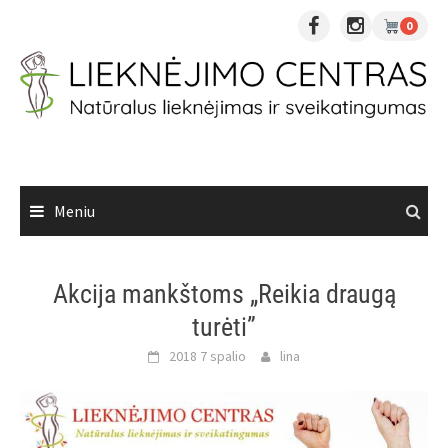
Skip
0
to
content
Meniu
Akcija mankštoms „Reikia draugą
turėti”
2018 7 spalio
lina