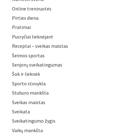
Online treniruotės
Pirties diena
Pratimai
Pusryčiai lieknėjant
Receptai – sveikas maistas
Šeimos sportas
Senjorų sveikatingumas
Šok ir lieknėk
Sporto stovykla
Stuburo mankšta
Sveikas maistas
Sveikata
Sveikatingumo žygis
Vaikų mankšta