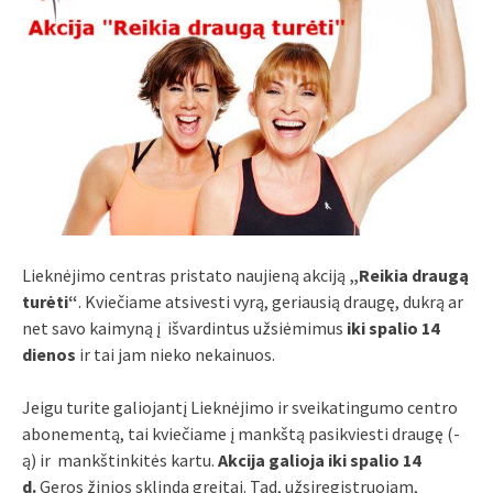
Lieknėjimo centras pristato naujieną akciją
„Reikia draugą
turėti“
. Kviečiame atsivesti vyrą, geriausią draugę, dukrą ar
net savo kaimyną į išvardintus užsiėmimus
iki spalio 14
dienos
ir tai jam nieko nekainuos.
Jeigu turite galiojantį Lieknėjimo ir sveikatingumo centro
abonementą, tai kviečiame į mankštą pasikviesti draugę (-
ą) ir mankštinkitės kartu.
Akcija galioja iki spalio 14
d.
Geros žinios sklinda greitai. Tad, užsiregistruojam,