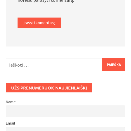
norėsiu parašyti komentarą.
Ieškoti:
UŽSIPRENUMERUOK NAUJIENLAIŠKĮ
Name
Email