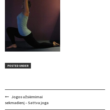
POSTED UNDER
Post
Jogos užsiėmimai
navigation
sekmadienį – Sattva joga