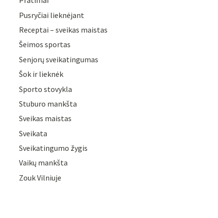
Pratimai
Pusryčiai lieknėjant
Receptai – sveikas maistas
Šeimos sportas
Senjorų sveikatingumas
Šok ir lieknėk
Sporto stovykla
Stuburo mankšta
Sveikas maistas
Sveikata
Sveikatingumo žygis
Vaikų mankšta
Zouk Vilniuje