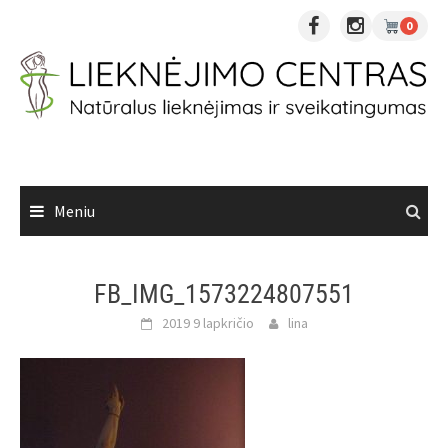
Skip
0
to
content
Meniu
FB_IMG_1573224807551
2019 9 lapkričio
lina