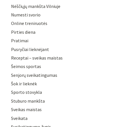
Nėščiųjų mankšta Vilniuje
Numesti svorio
Online treniruotės
Pirties diena
Pratimai
Pusryčiai lieknėjant
Receptai – sveikas maistas
Šeimos sportas
Senjorų sveikatingumas
Šok ir lieknėk
Sporto stovykla
Stuburo mankšta
Sveikas maistas
Sveikata
Sveikatingumo žygis