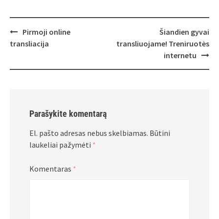
Post
Pirmoji online
Šiandien gyvai
navigation
transliacija
transliuojame! Treniruotės
internetu
Parašykite komentarą
El. pašto adresas nebus skelbiamas.
Būtini
laukeliai pažymėti
*
Komentaras
*