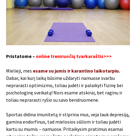
Pristatome –
online treniruočių tvarkaraštis>>>
Mielieji, mes
esame su jumis ir karantino laikotarpiu
.
Dabar, kai kurį laiką būsime uždaryti namuose svarbu
neprarasti optimizmo, toliau judėti ir palaikyti fizinę bei
psichologinę sveikatą! Nors esame atskirai, bet raginu ir
toliau neprarasti ryšio su savo bendruomene.
Sportas didina imunitetą ir stiprina mus, veja lauk depresiją,
gamina endorfinus, tad mielosios siūlom ir toliau judėti
kartu su mumis – namuose. Pritaikysim pratimus esamai