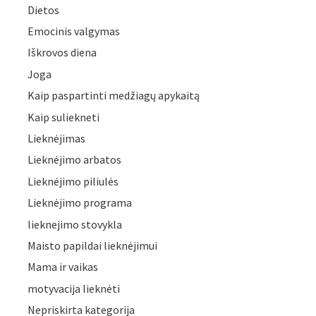
Dietos
Emocinis valgymas
Iškrovos diena
Joga
Kaip paspartinti medžiagų apykaitą
Kaip suliekneti
Lieknėjimas
Lieknėjimo arbatos
Lieknėjimo piliulės
Lieknėjimo programa
lieknejimo stovykla
Maisto papildai lieknėjimui
Mama ir vaikas
motyvacija lieknėti
Nepriskirta kategorija