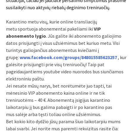
situacijai, tačiau jei jaučiate peršalimo simptomus prašome
susilaikyti nuo aktyvių riebalų deginimo treniruočių.
Karantino metu visų, kurie online transliacijų
metu sportuoja abonementai pakeliami iki
VIP
abonemento lygio
. Jūs galite iki abonemento galiojimo
datos prisijungti į visus užsiėmimus bet kuriuo metu. Visi
turintys galiojančius abonementus kviečiami į
grupę:
www.facebook.com/groups/848015585623257
, kur
galėsite prisijungti prie visų treniruočių! Taip pat
pageidaujantiems youtube video nuorodos bus siunčiamos
elektroniniu paštu.
Jei nesate mūsų narys, bet norėtumėte juo tapti, tai
mėnesinio VIP abonemento kaina online ir ne tik
treniruotėms – 40 €. Abonementą įsigijus karantino
laikotarpiu jį bus galima pabaigti ir po karantino pas
mus salėje arba tęsti toliau online užsiėmimus.
Bet kokio kito dydžio jūsų parama šiuo laikotarpiu mums
labai svarbi. Jei norite mus paremti rekvizitus rasite čia: