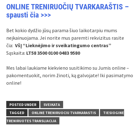
ONLINE TRENIRUOČIŲ TVARKARAŠTIS –
spausti čia >>>
Bet kokio dydžio jūsų parama šiuo laikotarpiu mums
neįkainuojama. Jei norite mus paremti rekvizitus rasite
čia:
VšĮ “Lieknėjimo ir sveikatingumo centras”
Sąskaita:
LT58 3500 0100 0483 9580
Mes labai laukiame kiekvieno susitikimo su Jumis online –
pakomentuokit, norim žinoti, ką galvojate! Iki pasimatymo
online!
POSTED UNDER
SVEIKATA
TAGGED
ONLINE TRENIRUOCIU TVARKARASTIS
TIESIOGINE
TRENIRUOTES TRANSLIACIJA