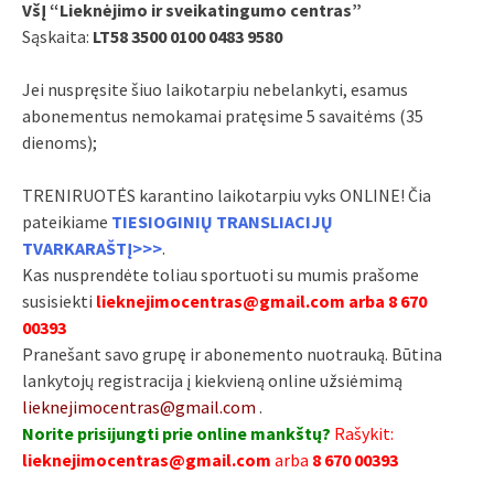
VšĮ “Lieknėjimo ir sveikatingumo centras”
Sąskaita:
LT58 3500 0100 0483 9580
Jei nuspręsite šiuo laikotarpiu nebelankyti, esamus
abonementus nemokamai pratęsime 5 savaitėms (35
dienoms);
TRENIRUOTĖS karantino laikotarpiu vyks ONLINE! Čia
pateikiame
TIESIOGINIŲ TRANSLIACIJŲ
TVARKARAŠTĮ>>>
.
Kas nusprendėte toliau sportuoti su mumis prašome
susisiekti
lieknejimocentras@gmail.com arba 8 670
00393
Pranešant savo grupę ir abonemento nuotrauką. Būtina
lankytojų registracija į kiekvieną online užsiėmimą
lieknejimocentras@gmail.com
.
Norite prisijungti prie online mankštų?
Rašykit:
lieknejimocentras@gmail.com
arba
8 670 00393